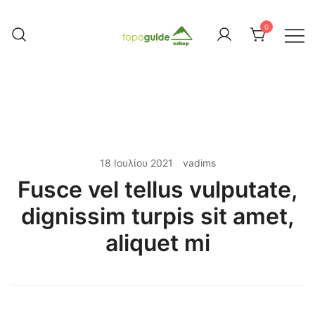
Skip
to
0
content
Topoguide Books
18 Ιουλίου 2021
vadims
Fusce vel tellus vulputate,
dignissim turpis sit amet,
aliquet mi