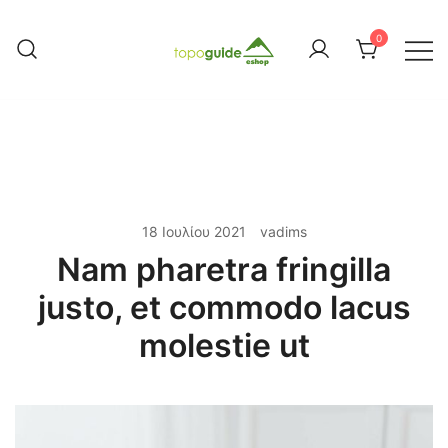
Skip
to
0
content
Topoguide Books
18 Ιουλίου 2021
vadims
Nam pharetra fringilla
justo, et commodo lacus
molestie ut