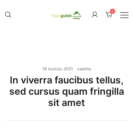
Skip
to
0
content
Topoguide Books
18 Ιουλίου 2021
vadims
In viverra faucibus tellus,
sed cursus quam fringilla
sit amet